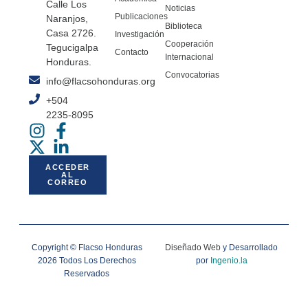
Calle Los
Noticias
Publicaciones
Naranjos,
Biblioteca
Casa 2726.
Investigación
Cooperación
Tegucigalpa
Contacto
Internacional
Honduras.
Convocatorias
info@flacsohonduras.org
+504
2235-8095
ACCEDER
AL
CORREO
Copyright © Flacso Honduras
Diseñado Web
y Desarrollado
2026 Todos Los Derechos
por
Ingenio.la
Reservados