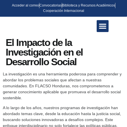
Acceder al correo
Convocatorias
Biblioteca y Recursos Académicos
Cooperación Internacional
QUIÉNES SOMOS
OFERTA ACADÉMICA
EVENTOS Y NOTICIAS
El Impacto de la
Investigación en el
Desarrollo Social
La investigación es una herramienta poderosa para comprender y
abordar los problemas sociales que afectan a nuestras
comunidades. En FLACSO Honduras, nos comprometemos a
generar conocimiento aplicable que promueva el desarrollo social
sostenible.
A lo largo de los años, nuestros programas de investigación han
abordado temas clave, desde la educación hasta la justicia social,
buscando soluciones innovadoras a desafíos complejos. Este
enfoque interdisciplinario no solo fortalece las políticas públicas,