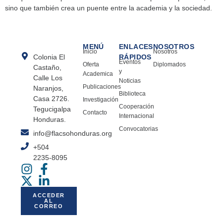
sino que también crea un puente entre la academia y la sociedad.
MENÚ
ENLACES
NOSOTROS
Inicio
Nosotros
Colonia El
RÁPIDOS
Eventos
Oferta
Diplomados
Castaño,
y
Academica
Calle Los
Noticias
Publicaciones
Naranjos,
Biblioteca
Casa 2726.
Investigación
Cooperación
Tegucigalpa
Contacto
Internacional
Honduras.
Convocatorias
info@flacsohonduras.org
+504
2235-8095
ACCEDER
AL
CORREO